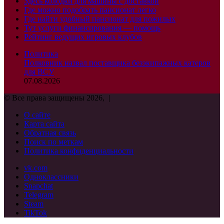
Здесь колодки для машины с доставкой
Где можно подобрать пансионат легко
Где найти удобный пансионат для пожилых
Тут услуги финансирования — помощь
Рейтинг ведущих игровых клубов
Политика
Полковник назвал поставщика безэкипажных катеров
для ВСУ
07.08.2026
© Все права защищены 2026, |
О сайте
Карта сайта
Обратная связь
Поиск по меткам
Политика конфиденциальности
vk.com
Одноклассники
Snapchat
Telegram
Steam
TikTok