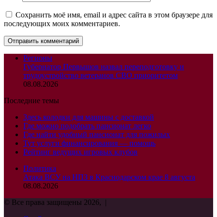
Сохранить моё имя, email и адрес сайта в этом браузере для
последующих моих комментариев.
Регионы
Губернатор Первышов назвал переподготовку и
трудоустройство ветеранов СВО приоритетом
08.08.2026
Последние темы
Здесь колодки для машины с доставкой
Где можно подобрать пансионат легко
Где найти удобный пансионат для пожилых
Тут услуги финансирования — помощь
Рейтинг ведущих игровых клубов
Политика
Атака ВСУ на НПЗ в Краснодарском крае 8 августа
08.08.2026
© Все права защищены 2026, |