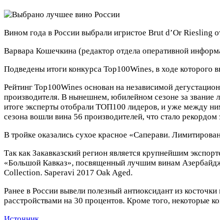
Вином года в России выбрали игристое Brut d’Or Riesling
Варвара Кошечкина
(редактор отдела оперативной информ
Подведены итоги конкурса Top100Wines, в ходе которого в
Рейтинг Top100Wines основан на независимой дегустационн
производителя. В нынешнем, юбилейном сезоне за звание л
итоге эксперты отобрали ТОП100 лидеров, и уже между ним
сезона вошли вина 56 производителей, что стало рекордом 
В тройке оказались сухое красное «Саперави. Лимитирова
Так как Закавказский регион является крупнейшим экспор
«Большой Кавказ», посвященный лучшим винам Азербайджан
Collection. Saperavi 2017 Oak Aged.
Ранее в России вывели полезный антиоксидант из косточки
расстройствами на 30 процентов. Кроме того, некоторые к
Источник