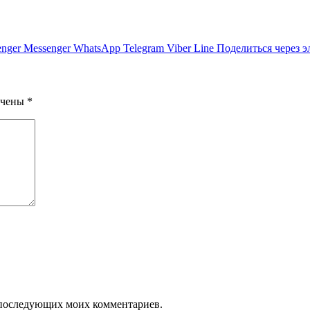
nger
Messenger
WhatsApp
Telegram
Viber
Line
Поделиться через 
ечены
*
ля последующих моих комментариев.