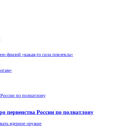
е
ю фразой «какая-то сила повлекла»
рогам»
 России по полиатлону
ро первенства России по полиатлону
вать ядерное оружие