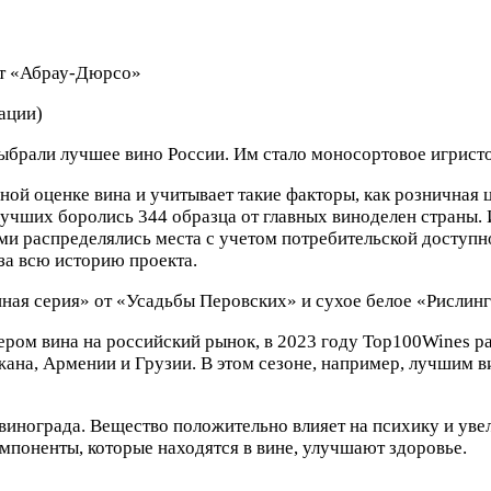
 от «Абрау-Дюрсо»
ации)
ыбрали лучшее вино России. Им стало моносортовое игристо
ой оценке вина и учитывает такие факторы, как розничная ц
учших боролись 344 образца от главных виноделен страны. 
и распределялись места с учетом потребительской доступно
за всю историю проекта.
нная серия» от «Усадьбы Перовских» и сухое белое «Рислин
тером вина на российский рынок, в 2023 году Top100Wines 
а, Армении и Грузии. В этом сезоне, например, лучшим ви
 винограда. Вещество положительно влияет на психику и ув
омпоненты, которые находятся в вине, улучшают здоровье.