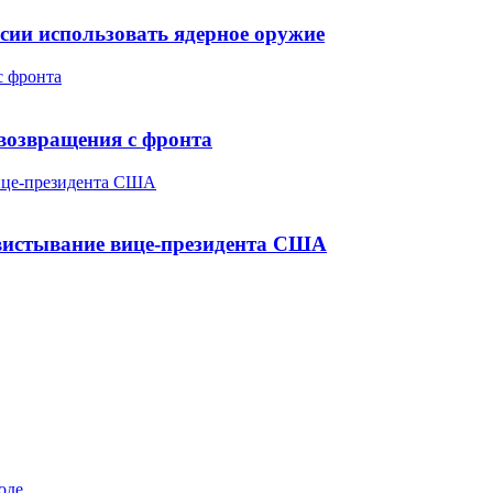
сии использовать ядерное оружие
с фронта
возвращения с фронта
вице-президента США
свистывание вице-президента США
оде