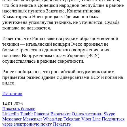
что бои велись в Донецкой народной республике в районе
населенных пунктов Закотное, Константиновка,
Краматорск и Новотроицкое. Где именно была
уничтожена упомянутая техника, не уточняется. Судьба
экипажа не называется.
Известно, что Puma является редким образцом военной
техники — итальянский концерн Iveco произвел не
больше трех сотен единиц такого вооружения, и их
поставка Вооруженным силам Украины (ВСУ)
осуществлялась в режиме секретности.
Ранее сообщалось, что российский штурмовик одним
предметом разнес здание с диверсантами ВСУ и попал на
видео.
Источник
14.01.2026
Показать больше
LinkedIn
Tumblr
Pinterest
Вконтакте
Одноклассники
Skype
Messenger
Messenger
WhatsApp
Telegram
Viber
Line
Поделиться
через электронную почту
Печатать