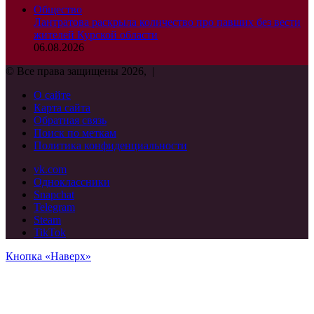
Общество
Лантратова раскрыла количество про павших без вести
жителей Курской области
06.08.2026
© Все права защищены 2026, |
О сайте
Карта сайта
Обратная связь
Поиск по меткам
Политика конфиденциальности
vk.com
Одноклассники
Snapchat
Telegram
Steam
TikTok
Кнопка «Наверх»