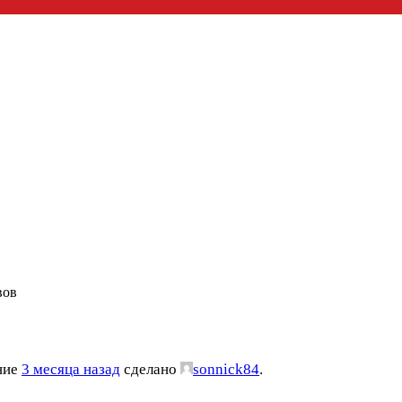
вов
ение
3 месяца назад
сделано
sonnick84
.