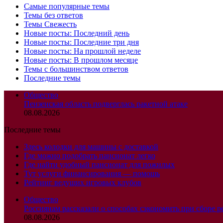
Самые популярные темы
Темы без ответов
Темы Свежесть
Новые посты: Последний день
Новые посты: Последние три дня
Новые посты: На прошлой неделе
Новые посты: В прошлом месяце
Темы с большинством ответов
Последние темы
Общество
Пензенская область подверглась ракетной атаке
08.08.2026
Последние темы
Здесь колодки для машины с доставкой
Где можно подобрать пансионат легко
Где найти удобный пансионат для пожилых
Тут услуги финансирования — помощь
Рейтинг ведущих игровых клубов
Общество
Россиянам рассказали о способах сэкономить при сборе р
08.08.2026