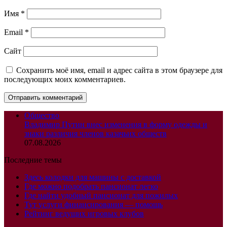
Имя
*
Email
*
Сайт
Сохранить моё имя, email и адрес сайта в этом браузере для
последующих моих комментариев.
Общество
Владимир Путин внес изменения в форму одежды и
знаки различия членов казачьих обществ
07.08.2026
Последние темы
Здесь колодки для машины с доставкой
Где можно подобрать пансионат легко
Где найти удобный пансионат для пожилых
Тут услуги финансирования — помощь
Рейтинг ведущих игровых клубов