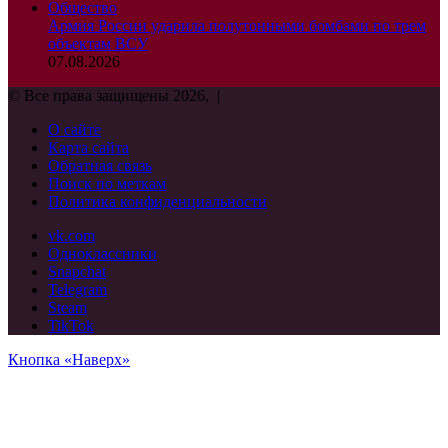
Общество
Армия России ударила полутонными бомбами по трем
объектам ВСУ
07.08.2026
© Все права защищены 2026, |
О сайте
Карта сайта
Обратная связь
Поиск по меткам
Политика конфиденциальности
vk.com
Одноклассники
Snapchat
Telegram
Steam
TikTok
Кнопка «Наверх»