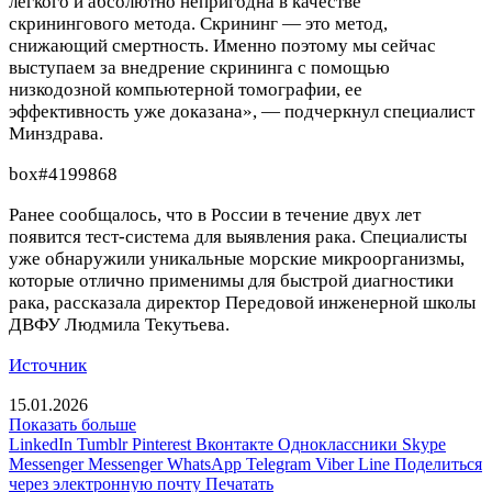
легкого и абсолютно непригодна в качестве
скринингового метода. Скрининг — это метод,
снижающий смертность. Именно поэтому мы сейчас
выступаем за внедрение скрининга с помощью
низкодозной компьютерной томографии, ее
эффективность уже доказана», — подчеркнул специалист
Минздрава.
box#4199868
Ранее сообщалось, что в России в течение двух лет
появится тест-система для выявления рака. Специалисты
уже обнаружили уникальные морские микроорганизмы,
которые отлично применимы для быстрой диагностики
рака, рассказала директор Передовой инженерной школы
ДВФУ Людмила Текутьева.
Источник
15.01.2026
Показать больше
LinkedIn
Tumblr
Pinterest
Вконтакте
Одноклассники
Skype
Messenger
Messenger
WhatsApp
Telegram
Viber
Line
Поделиться
через электронную почту
Печатать