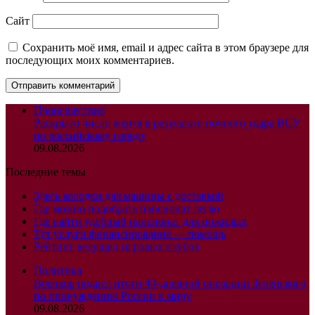
Сайт
Сохранить моё имя, email и адрес сайта в этом браузере для
последующих моих комментариев.
Происшествия
Раскрыто число жертв в результате ночного удара ВСУ
по российскому городу
09.08.2026
Последние темы
Здесь колодки для машины с доставкой
Где можно подобрать пансионат легко
Где найти удобный пансионат для пожилых
Тут услуги финансирования — помощь
Рейтинг ведущих игровых клубов
Политика
Военкор подвел итоги 40-дневной операции Зеленского
по принуждению России к миру
09.08.2026