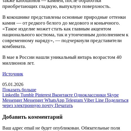
также кабошонов — камней, после обработки
приобретающих гладкую, выпуклую поверхность.
В кокошнике представлены основные природные оттенки
камня — от редкого белого до медового и коньячного.
«Такое изделие может стать как главным акцентом
национального костюма, так и утонченным дополнением к
современному наряду», — подчеркнули представители
комбината.
В мае в России нашли уникальный янтарь возрастом 40
миллионов лет.
Источник
05.01.2026
Показать больше
LinkedIn
Tumblr
Pinterest
Вконтакте
Одноклассники
Skype
Messenger
Messenger
WhatsApp
Telegram
Viber
Line
Поделиться
через электронную почту
Печатать
Добавить комментарий
Ваш адрес email не будет опубликован.
Обязательные поля