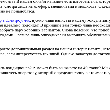
ремонта? В нашем онлайн магазине есть изготовители, котор
, смотря лишь на комфорт, внешний вид и мощность. Отдел
но не понадобятся.
р в Электроуглях
, нужно лишь написать нашему консультанту
рая идеально подойдет. В принципе вам только лишь необхо
брать пару хороших вариантов. Снова поясним, что приобр
т годами. Главное лишь эпизодически выполнять обслуживан
кройте дополнительный раздел на нашем интернет-сайте, ко
чае, если интересуетесь техникой. Однако зачастую достат
ить кондиционер? А может быть вы живете на 40 этаже? Мы 
Отпишитесь оператору, который определит точную стоимость 