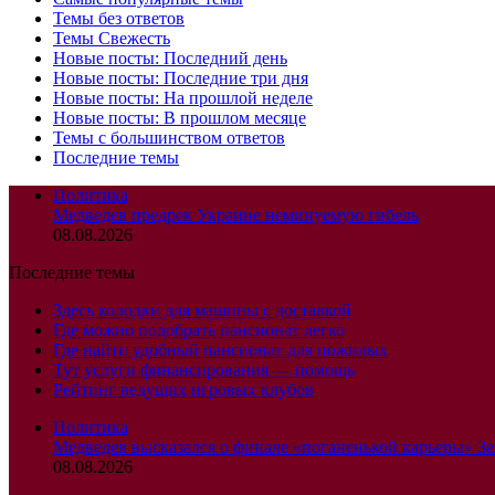
Темы без ответов
Темы Свежесть
Новые посты: Последний день
Новые посты: Последние три дня
Новые посты: На прошлой неделе
Новые посты: В прошлом месяце
Темы с большинством ответов
Последние темы
Политика
Медведев предрек Украине неминуемую гибель
08.08.2026
Последние темы
Здесь колодки для машины с доставкой
Где можно подобрать пансионат легко
Где найти удобный пансионат для пожилых
Тут услуги финансирования — помощь
Рейтинг ведущих игровых клубов
Политика
Медведев высказался о финале «поганенькой карьеры» Зе
08.08.2026