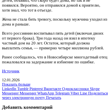
детей, объявил, что скоро будет дома, но так и не
появился. Вероятно, он отправился домой к приятелю,
хотя знал, что тот в отъезде.
Жена не стала бить тревогу, поскольку мужчина уходил из
дома и раньше.
Всего россиянин воспитывал пять детей (включая двоих
от первого брака). Три года назад он взял в ипотеку
частный дом на 20 лет. Остаток, который должна
выплатить семья, — примерно четыре миллиона рублей.
Ранее сообщалось, что в Новосибирске многодетный отец
пожаловался на задержание и избиение по ошибке.
Источник
12.01.2026
Показать больше
LinkedIn
Tumblr
Pinterest
Вконтакте
Одноклассники
Skype
Messenger
Messenger
WhatsApp
Telegram
Viber
Line
Поделиться
через электронную почту
Печатать
Добавить комментарий